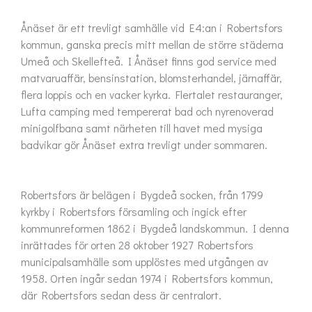
Ånäset är ett trevligt samhälle vid E4:an i Robertsfors 
kommun, ganska precis mitt mellan de större städerna 
Umeå och Skellefteå. I Ånäset finns god service med 
matvaruaffär, bensinstation, blomsterhandel, järnaffär, 
flera loppis och en vacker kyrka. Flertalet restauranger, 
Lufta camping med tempererat bad och nyrenoverad 
minigolfbana samt närheten till havet med mysiga 
badvikar gör Ånäset extra trevligt under sommaren.

Robertsfors är belägen i Bygdeå socken, från 1799 
kyrkby i Robertsfors församling och ingick efter 
kommunreformen 1862 i Bygdeå landskommun. I denna 
inrättades för orten 28 oktober 1927 Robertsfors 
municipalsamhälle som upplöstes med utgången av 
1958. Orten ingår sedan 1974 i Robertsfors kommun, 
där Robertsfors sedan dess är centralort.