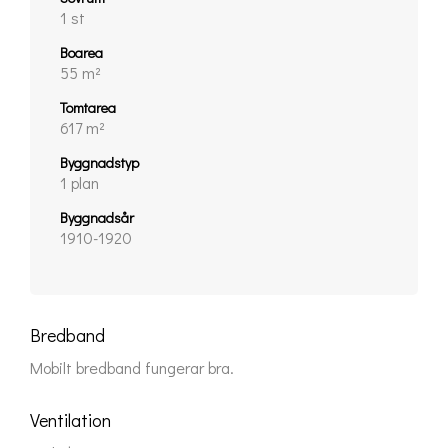
1 st
Boarea
55 m²
Tomtarea
617 m²
Byggnadstyp
1 plan
Byggnadsår
1910-1920
Bredband
Mobilt bredband fungerar bra.
Ventilation