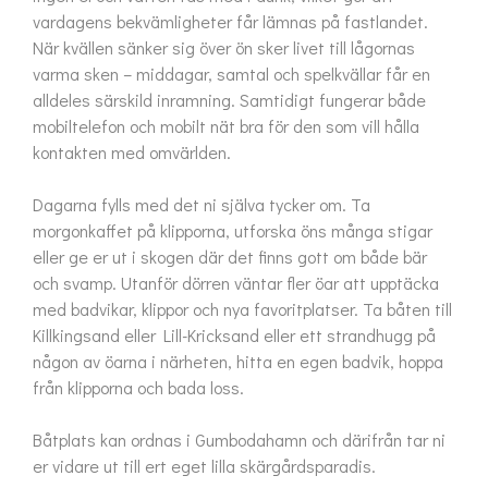
vardagens bekvämligheter får lämnas på fastlandet. 
När kvällen sänker sig över ön sker livet till lågornas 
varma sken – middagar, samtal och spelkvällar får en 
alldeles särskild inramning. Samtidigt fungerar både 
mobiltelefon och mobilt nät bra för den som vill hålla 
kontakten med omvärlden.

Dagarna fylls med det ni själva tycker om. Ta 
morgonkaffet på klipporna, utforska öns många stigar 
eller ge er ut i skogen där det finns gott om både bär 
och svamp. Utanför dörren väntar fler öar att upptäcka 
med badvikar, klippor och nya favoritplatser. Ta båten till 
Killkingsand eller Lill-Kricksand eller ett strandhugg på 
någon av öarna i närheten, hitta en egen badvik, hoppa 
från klipporna och bada loss.

Båtplats kan ordnas i Gumbodahamn och därifrån tar ni 
er vidare ut till ert eget lilla skärgårdsparadis.
