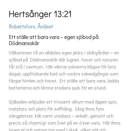
Hertsånger 13:21
Robertsfors, Ånäset
Ett ställe att bara vara – egen sjöbod på
Dödmansskär
Välkommen till en alldeles egen plats i skärgården – en 
sjöbod på Dödmansskär där lugnet, havet och naturen 
får stå i centrum. Här väntar solvarma klippor för lata 
dagar, uppfriskande bad och vackra solnedgångar som 
färgar himlen och havet. Ett ställe att bara vara, ladda 
batterierna och lämna stadens puls för en stund.

Sjöboden erbjuder ett trivsamt allrum med öppen spis, 
matplats och plats för soffhäng. Idag finns fyra 
sängplatser, kök samt utedass – enkelt, genuint och 
precis så charmigt som livet på en ö kan vara. Här finns 
ingen el och vatten tas med i dunk, vilket gör att 