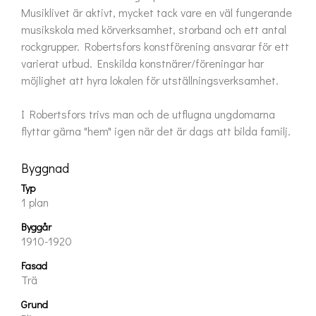
Musiklivet är aktivt, mycket tack vare en väl fungerande 
musikskola med körverksamhet, storband och ett antal 
rockgrupper. Robertsfors konstförening ansvarar för ett 
varierat utbud. Enskilda konstnärer/föreningar har 
möjlighet att hyra lokalen för utställningsverksamhet.

I Robertsfors trivs man och de utflugna ungdomarna 
flyttar gärna "hem" igen när det är dags att bilda familj.
Byggnad
Typ
1 plan
Byggår
1910-1920
Fasad
Trä
Grund