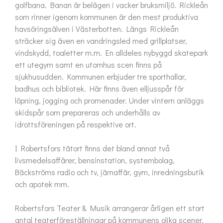
golfbana. Banan är belägen i vacker bruksmiljö. Rickleån 
som rinner igenom kommunen är den mest produktiva 
havsöringsälven i Västerbotten. Längs Rickleån 
sträcker sig även en vandringsled med grillplatser, 
vindskydd, toaletter m.m. En alldeles nybyggd skatepark 
ett utegym samt en utomhus scen finns på 
sjukhusudden. Kommunen erbjuder tre sporthallar, 
badhus och bibliotek. Här finns även elljusspår för 
löpning, jogging och promenader. Under vintern anläggs 
skidspår som prepareras och underhålls av 
idrottsföreningen på respektive ort. 

I Robertsfors tätort finns det bland annat två 
livsmedelsaffärer, bensinstation, systembolag, 
Bäckströms radio och tv, järnaffär, gym, inredningsbutik 
och apotek mm.

Robertsfors Teater & Musik arrangerar årligen ett stort 
antal teaterföreställningar på kommunens olika scener. 