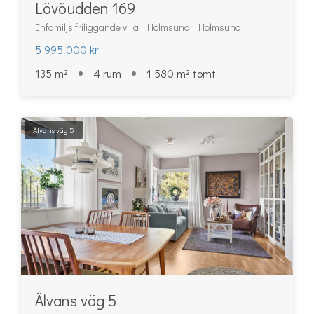
Lövöudden 169
Enfamiljs friliggande villa i Holmsund , Holmsund
5 995 000 kr
135 m²
4 rum
1 580 m² tomt
Älvans väg 5
Älvans väg 5