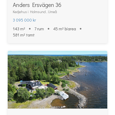
Anders Ersvägen 36
Kedjehus i Holmsund , Umeå
3 095 000 kr
143 m²
7 rum
45 m² biarea
581 m² tomt