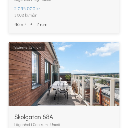
2 095 000 kr
3 008 kr/mån
46 m²
2 rum
Takvåning- Centrum
Skolgatan 68A
Lägenhet i Centrum , Umeå