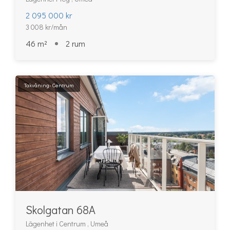
2 095 000 kr
3 008 kr/mån
46 m²
2 rum
Takvåning- Centrum
Skolgatan 68A
Lägenhet i Centrum , Umeå