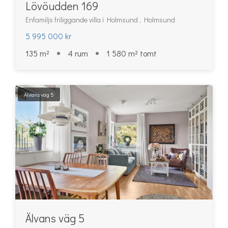
Lövöudden 169
Enfamiljs friliggande villa i Holmsund , Holmsund
5 995 000 kr
135 m²
4 rum
1 580 m² tomt
Älvans väg 5
Älvans väg 5