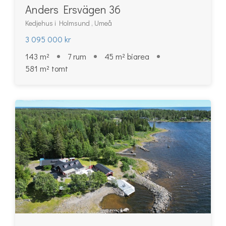
Anders Ersvägen 36
Kedjehus i Holmsund , Umeå
3 095 000 kr
143 m²
7 rum
45 m² biarea
581 m² tomt